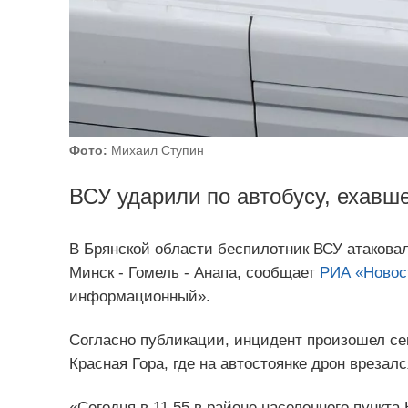
Фото:
Михаил Ступин
ВСУ ударили по автобусу, ехавш
В Брянской области беспилотник ВСУ атакова
Минск - Гомель - Анапа, сообщает
РИА «Новос
информационный».
Согласно публикации, инцидент произошел сего
Красная Гора, где на автостоянке дрон врезалс
«Сегодня в 11.55 в районе населенного пункта 