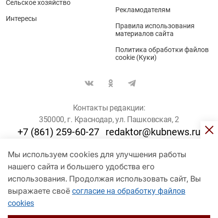
Сельское хозяйство
Рекламодателям
Интересы
Правила использования
материалов сайта
Политика обработки файлов
cookie (Куки)
Контакты редакции:
350000, г. Краснодар, ул. Пашковская, 2
+7 (861) 259-60-27
redaktor@kubnews.ru
Мы используем cookies для улучшения работы
Для пользователей старше 16 лет
нашего сайта и большего удобства его
© Кубанские Новости, 2017
использования. Продолжая использовать сайт, Вы
Сетевое издание «kubnews» зарегистрировано Федеральной
выражаете своё
согласие на обработку файлов
службой по надзору в сфере связи, информационных технологий
cookies
и массовых коммуникаций (Роскомнадзор). Регистрационный
номер Эл № ФС 77 - 78802 от 30 июля 2020 года. Учредитель -