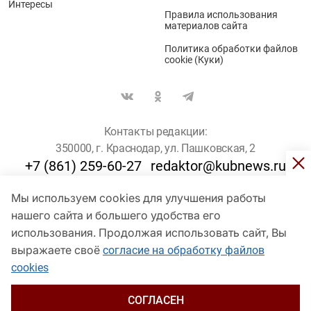
Интересы
Правила использования
материалов сайта
Политика обработки файлов
cookie (Куки)
Контакты редакции:
350000, г. Краснодар, ул. Пашковская, 2
+7 (861) 259-60-27
redaktor@kubnews.ru
Мы используем cookies для улучшения работы
Для пользователей старше 16 лет
нашего сайта и большего удобства его
© Кубанские Новости, 2017
использования. Продолжая использовать сайт, Вы
Сетевое издание «kubnews» зарегистрировано Федеральной
выражаете своё
согласие на обработку файлов
службой по надзору в сфере связи, информационных технологий
cookies
и массовых коммуникаций (Роскомнадзор). Регистрационный
номер Эл № ФС 77 - 78802 от 30 июля 2020 года. Учредитель -
ООО "ГИК "Кубанские Новости" (350000, Краснодар, ул.
СОГЛАСЕН
Пашковская, 2). Главный редактор – Филиппов О. Ю.