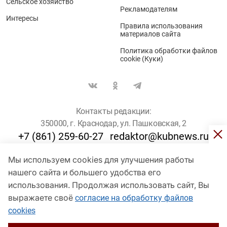
Сельское хозяйство
Рекламодателям
Интересы
Правила использования
материалов сайта
Политика обработки файлов
cookie (Куки)
Контакты редакции:
350000, г. Краснодар, ул. Пашковская, 2
+7 (861) 259-60-27
redaktor@kubnews.ru
Мы используем cookies для улучшения работы
Для пользователей старше 16 лет
нашего сайта и большего удобства его
© Кубанские Новости, 2017
использования. Продолжая использовать сайт, Вы
Сетевое издание «kubnews» зарегистрировано Федеральной
выражаете своё
согласие на обработку файлов
службой по надзору в сфере связи, информационных технологий
cookies
и массовых коммуникаций (Роскомнадзор). Регистрационный
номер Эл № ФС 77 - 78802 от 30 июля 2020 года. Учредитель -