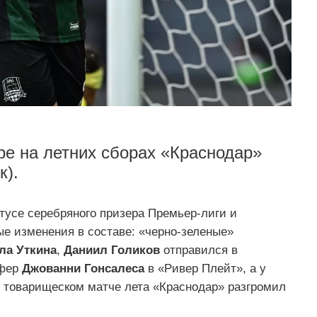
ре на летних сборах «Краснодар»
к).
тусе серебряного призера Премьер-лиги и
ые изменения в составе: «черно-зеленые»
ла Уткина
,
Даниил Голиков
отправился в
сфер
Джованни Гонсалеса
в «Ривер Плейт», а у
м товарищеском матче лета «Краснодар» разгромил