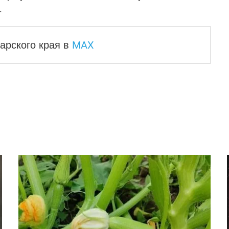
.
MAX
арского края
в