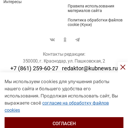
Интересы
Правила использования
материалов сайта
Политика обработки файлов
cookie (Куки)
Контакты редакции:
350000, г. Краснодар, ул. Пашковская, 2
+7 (861) 259-60-27
redaktor@kubnews.ru
Мы используем cookies для улучшения работы
Для пользователей старше 16 лет
нашего сайта и большего удобства его
использования. Продолжая использовать сайт, Вы
© Кубанские Новости, 2017
Сетевое издание «kubnews» зарегистрировано Федеральной
выражаете своё
согласие на обработку файлов
службой по надзору в сфере связи, информационных технологий
cookies
и массовых коммуникаций (Роскомнадзор). Регистрационный
номер Эл № ФС 77 - 78802 от 30 июля 2020 года. Учредитель -
ООО "ГИК "Кубанские Новости" (350000, Краснодар, ул.
СОГЛАСЕН
Пашковская, 2). Главный редактор – Филиппов О. Ю.