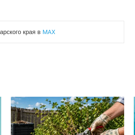
MAX
арского края
в