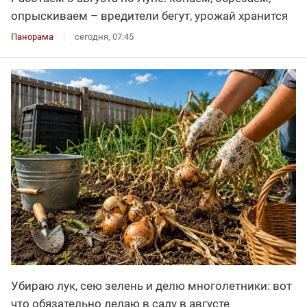
опрыскиваем – вредители бегут, урожай хранится
Панорама
сегодня, 07:45
Убираю лук, сею зелень и делю многолетники: вот
что обязательно делаю в саду в августе