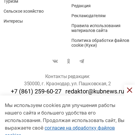
Туризм
Редакция
Сельское хозяйство
Рекламодателям
Интересы
Правила использования
материалов сайта
Политика обработки файлов
cookie (Куки)
Контакты редакции:
350000, г. Краснодар, ул. Пашковская, 2
+7 (861) 259-60-27
redaktor@kubnews.ru
Мы используем cookies для улучшения работы
Для пользователей старше 16 лет
нашего сайта и большего удобства его
© Кубанские Новости, 2017
использования. Продолжая использовать сайт, Вы
Сетевое издание «kubnews» зарегистрировано Федеральной
выражаете своё
согласие на обработку файлов
службой по надзору в сфере связи, информационных технологий