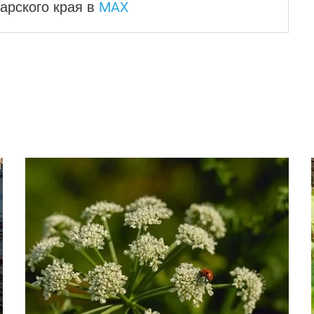
MAX
арского края
в