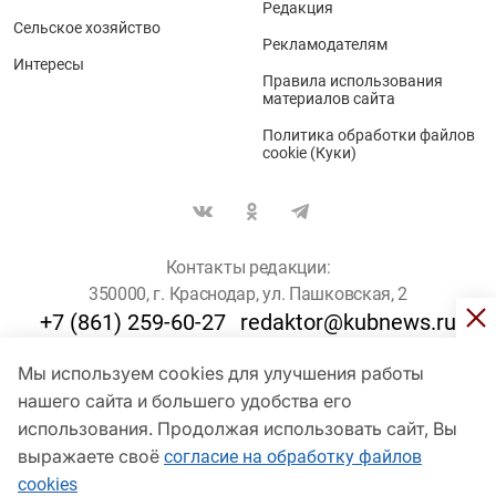
Редакция
Сельское хозяйство
Рекламодателям
Интересы
Правила использования
материалов сайта
Политика обработки файлов
cookie (Куки)
Контакты редакции:
350000, г. Краснодар, ул. Пашковская, 2
+7 (861) 259-60-27
redaktor@kubnews.ru
Мы используем cookies для улучшения работы
Для пользователей старше 16 лет
нашего сайта и большего удобства его
© Кубанские Новости, 2017
использования. Продолжая использовать сайт, Вы
Сетевое издание «kubnews» зарегистрировано Федеральной
выражаете своё
согласие на обработку файлов
службой по надзору в сфере связи, информационных технологий
cookies
и массовых коммуникаций (Роскомнадзор). Регистрационный