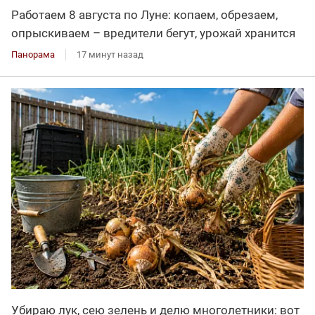
Работаем 8 августа по Луне: копаем, обрезаем,
опрыскиваем – вредители бегут, урожай хранится
Панорама
17 минут назад
Убираю лук, сею зелень и делю многолетники: вот