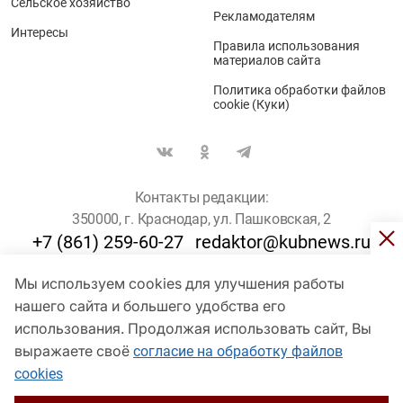
Сельское хозяйство
Рекламодателям
Интересы
Правила использования
материалов сайта
Политика обработки файлов
cookie (Куки)
Контакты редакции:
350000, г. Краснодар, ул. Пашковская, 2
+7 (861) 259-60-27
redaktor@kubnews.ru
Мы используем cookies для улучшения работы
Для пользователей старше 16 лет
нашего сайта и большего удобства его
© Кубанские Новости, 2017
использования. Продолжая использовать сайт, Вы
Сетевое издание «kubnews» зарегистрировано Федеральной
выражаете своё
согласие на обработку файлов
службой по надзору в сфере связи, информационных технологий
cookies
и массовых коммуникаций (Роскомнадзор). Регистрационный
номер Эл № ФС 77 - 78802 от 30 июля 2020 года. Учредитель -