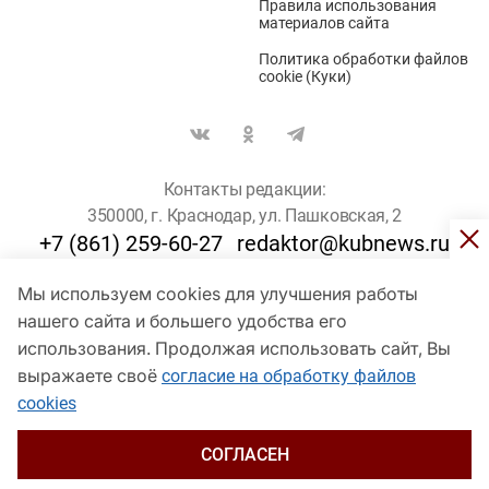
Правила использования
материалов сайта
Политика обработки файлов
cookie (Куки)
Контакты редакции:
350000, г. Краснодар, ул. Пашковская, 2
+7 (861) 259-60-27
redaktor@kubnews.ru
Мы используем cookies для улучшения работы
Для пользователей старше 16 лет
нашего сайта и большего удобства его
© Кубанские Новости, 2017
использования. Продолжая использовать сайт, Вы
Сетевое издание «kubnews» зарегистрировано Федеральной
выражаете своё
согласие на обработку файлов
службой по надзору в сфере связи, информационных технологий
cookies
и массовых коммуникаций (Роскомнадзор). Регистрационный
номер Эл № ФС 77 - 78802 от 30 июля 2020 года. Учредитель -
ООО "ГИК "Кубанские Новости" (350000, Краснодар, ул.
СОГЛАСЕН
Пашковская, 2). Главный редактор – Филиппов О. Ю.