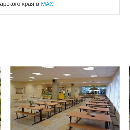
MAX
арского края
в