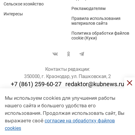
Сельское хозяйство
Рекламодателям
Интересы
Правила использования
материалов сайта
Политика обработки файлов
cookie (Куки)
Контакты редакции:
350000, г. Краснодар, ул. Пашковская, 2
+7 (861) 259-60-27
redaktor@kubnews.ru
Мы используем cookies для улучшения работы
Для пользователей старше 16 лет
нашего сайта и большего удобства его
© Кубанские Новости, 2017
использования. Продолжая использовать сайт, Вы
Сетевое издание «kubnews» зарегистрировано Федеральной
выражаете своё
согласие на обработку файлов
службой по надзору в сфере связи, информационных технологий
cookies
и массовых коммуникаций (Роскомнадзор). Регистрационный
номер Эл № ФС 77 - 78802 от 30 июля 2020 года. Учредитель -