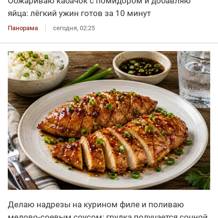
Обжариваю кабачок с помидором и добавляю
яйца: лёгкий ужин готов за 10 минут
Панорама
сегодня, 02:25
Делаю надрезы на курином филе и поливаю
медово-соевым соусом: грудка получается сочной