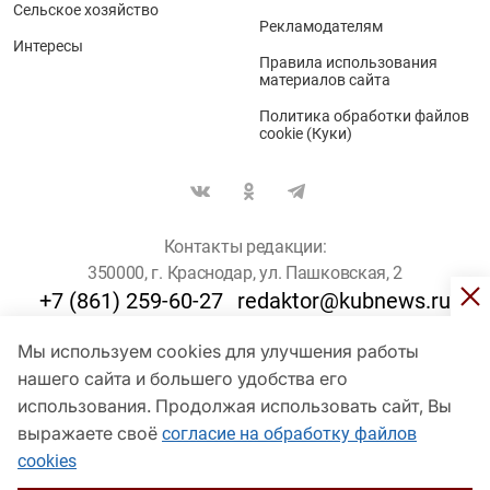
Сельское хозяйство
Рекламодателям
Интересы
Правила использования
материалов сайта
Политика обработки файлов
cookie (Куки)
Контакты редакции:
350000, г. Краснодар, ул. Пашковская, 2
+7 (861) 259-60-27
redaktor@kubnews.ru
Мы используем cookies для улучшения работы
Для пользователей старше 16 лет
нашего сайта и большего удобства его
© Кубанские Новости, 2017
использования. Продолжая использовать сайт, Вы
Сетевое издание «kubnews» зарегистрировано Федеральной
выражаете своё
согласие на обработку файлов
службой по надзору в сфере связи, информационных технологий
cookies
и массовых коммуникаций (Роскомнадзор). Регистрационный
номер Эл № ФС 77 - 78802 от 30 июля 2020 года. Учредитель -