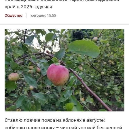
край в 2026 году чая
Общество
сегодня, 15:55
Ставлю ловчие пояса на яблонях в августе:
собираю плодожорку – чистый урожай без червей