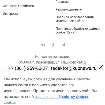
Редакция
Сельское хозяйство
Рекламодателям
Интересы
Правила использования
материалов сайта
Политика обработки файлов
cookie (Куки)
Контакты редакции:
350000, г. Краснодар, ул. Пашковская, 2
+7 (861) 259-60-27
redaktor@kubnews.ru
Мы используем cookies для улучшения работы
Для пользователей старше 16 лет
нашего сайта и большего удобства его
© Кубанские Новости, 2017
использования. Продолжая использовать сайт, Вы
Сетевое издание «kubnews» зарегистрировано Федеральной
выражаете своё
согласие на обработку файлов
службой по надзору в сфере связи, информационных технологий
cookies
и массовых коммуникаций (Роскомнадзор). Регистрационный