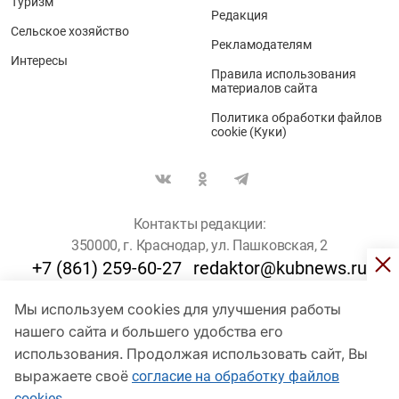
Туризм
Редакция
Сельское хозяйство
Рекламодателям
Интересы
Правила использования
материалов сайта
Политика обработки файлов
cookie (Куки)
Контакты редакции:
350000, г. Краснодар, ул. Пашковская, 2
+7 (861) 259-60-27
redaktor@kubnews.ru
Мы используем cookies для улучшения работы
Для пользователей старше 16 лет
нашего сайта и большего удобства его
© Кубанские Новости, 2017
использования. Продолжая использовать сайт, Вы
Сетевое издание «kubnews» зарегистрировано Федеральной
выражаете своё
согласие на обработку файлов
службой по надзору в сфере связи, информационных технологий
cookies