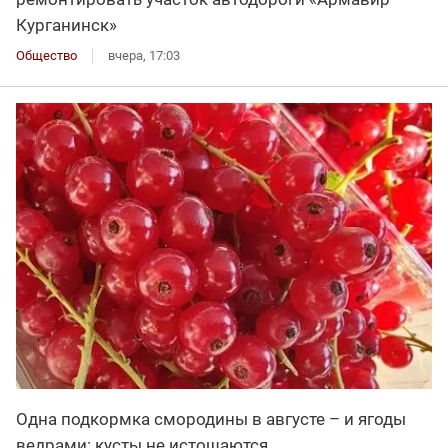
Курганинск»
Общество
вчера, 17:03
Одна подкормка смородины в августе – и ягоды
ведрами: кусты не истощаются