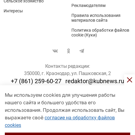
Сельское хозяйство
Рекламодателям
Интересы
Правила использования
материалов сайта
Политика обработки файлов
cookie (Куки)
Контакты редакции:
350000, г. Краснодар, ул. Пашковская, 2
+7 (861) 259-60-27
redaktor@kubnews.ru
Мы используем cookies для улучшения работы
Для пользователей старше 16 лет
нашего сайта и большего удобства его
© Кубанские Новости, 2017
использования. Продолжая использовать сайт, Вы
Сетевое издание «kubnews» зарегистрировано Федеральной
выражаете своё
согласие на обработку файлов
службой по надзору в сфере связи, информационных технологий
cookies
и массовых коммуникаций (Роскомнадзор). Регистрационный
номер Эл № ФС 77 - 78802 от 30 июля 2020 года. Учредитель -