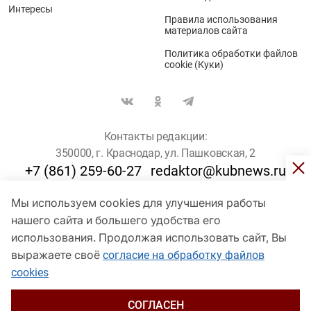
Интересы
Правила использования
материалов сайта
Политика обработки файлов
cookie (Куки)
Контакты редакции:
350000, г. Краснодар, ул. Пашковская, 2
+7 (861) 259-60-27
redaktor@kubnews.ru
Мы используем cookies для улучшения работы
Для пользователей старше 16 лет
нашего сайта и большего удобства его
использования. Продолжая использовать сайт, Вы
© Кубанские Новости, 2017
Сетевое издание «kubnews» зарегистрировано Федеральной
выражаете своё
согласие на обработку файлов
службой по надзору в сфере связи, информационных технологий
cookies
и массовых коммуникаций (Роскомнадзор). Регистрационный
номер Эл № ФС 77 - 78802 от 30 июля 2020 года. Учредитель -
ООО "ГИК "Кубанские Новости" (350000, Краснодар, ул.
СОГЛАСЕН
Пашковская, 2). Главный редактор – Филиппов О. Ю.