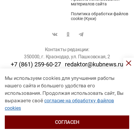
материалов сайта
Политика обработки файлов
cookie (Куки)
Контакты редакции:
350000, г. Краснодар, ул. Пашковская, 2
+7 (861) 259-60-27
redaktor@kubnews.ru
Мы используем cookies для улучшения работы
Для пользователей старше 16 лет
нашего сайта и большего удобства его
© Кубанские Новости, 2017
использования. Продолжая использовать сайт, Вы
Сетевое издание «kubnews» зарегистрировано Федеральной
выражаете своё
согласие на обработку файлов
службой по надзору в сфере связи, информационных технологий
cookies
и массовых коммуникаций (Роскомнадзор). Регистрационный
номер Эл № ФС 77 - 78802 от 30 июля 2020 года. Учредитель -
ООО "ГИК "Кубанские Новости" (350000, Краснодар, ул.
СОГЛАСЕН
Пашковская, 2). Главный редактор – Филиппов О. Ю.