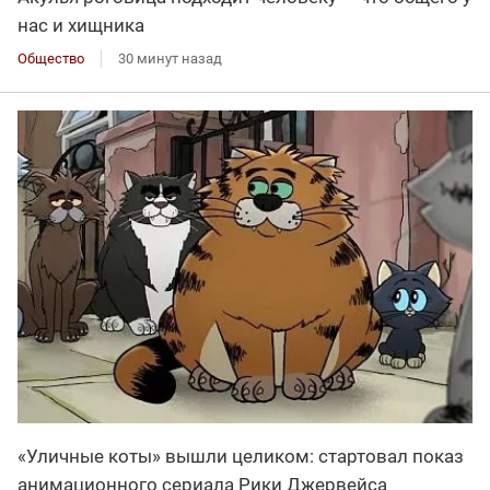
нас и хищника
Общество
30 минут назад
«Уличные коты» вышли целиком: стартовал показ
анимационного сериала Рики Джервейса