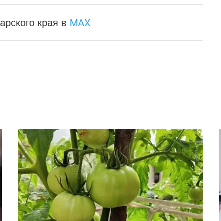
MAX
арского края
в