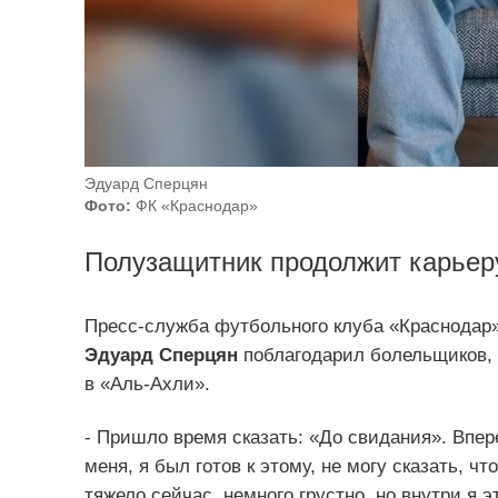
Эдуард Сперцян
Фото:
ФК «Краснодар»
Полузащитник продолжит карьеру
Пресс-служба футбольного клуба «Краснодар
Эдуард Сперцян
поблагодарил болельщиков, 
в «Аль-Ахли».
- Пришло время сказать: «До свидания». Впер
меня, я был готов к этому, не могу сказать, ч
тяжело сейчас, немного грустно, но внутри я э