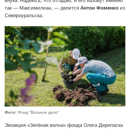
внука. Надеюсь, что отгадаю, и его назовут именно
так — Максимилиан, — делится
Антон Фоменко
из
Североуральска.
Фото:
Фонд "Вольное дело"
Экоакция «Зелёная волна» фонда Олега Дерипаска