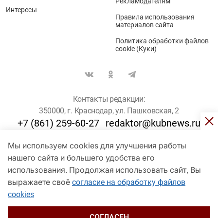
Рекламодателям
Интересы
Правила использования
материалов сайта
Политика обработки файлов
cookie (Куки)
Контакты редакции:
350000, г. Краснодар, ул. Пашковская, 2
+7 (861) 259-60-27
redaktor@kubnews.ru
Мы используем cookies для улучшения работы
Для пользователей старше 16 лет
нашего сайта и большего удобства его
© Кубанские Новости, 2017
использования. Продолжая использовать сайт, Вы
Сетевое издание «kubnews» зарегистрировано Федеральной
выражаете своё
согласие на обработку файлов
службой по надзору в сфере связи, информационных технологий
cookies
и массовых коммуникаций (Роскомнадзор). Регистрационный
номер Эл № ФС 77 - 78802 от 30 июля 2020 года. Учредитель -
ООО "ГИК "Кубанские Новости" (350000, Краснодар, ул.
СОГЛАСЕН