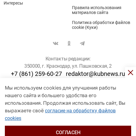
Интересы
Правила использования
материалов сайта
Политика обработки файлов
cookie (Куки)
Контакты редакции:
350000, г. Краснодар, ул. Пашковская, 2
+7 (861) 259-60-27
redaktor@kubnews.ru
Мы используем cookies для улучшения работы
Для пользователей старше 16 лет
нашего сайта и большего удобства его
© Кубанские Новости, 2017
использования. Продолжая использовать сайт, Вы
Сетевое издание «kubnews» зарегистрировано Федеральной
выражаете своё
согласие на обработку файлов
службой по надзору в сфере связи, информационных технологий
cookies
и массовых коммуникаций (Роскомнадзор). Регистрационный
номер Эл № ФС 77 - 78802 от 30 июля 2020 года. Учредитель -
ООО "ГИК "Кубанские Новости" (350000, Краснодар, ул.
СОГЛАСЕН
Пашковская, 2). Главный редактор – Филиппов О. Ю.