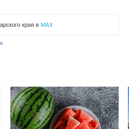
MAX
арского края
в
Я