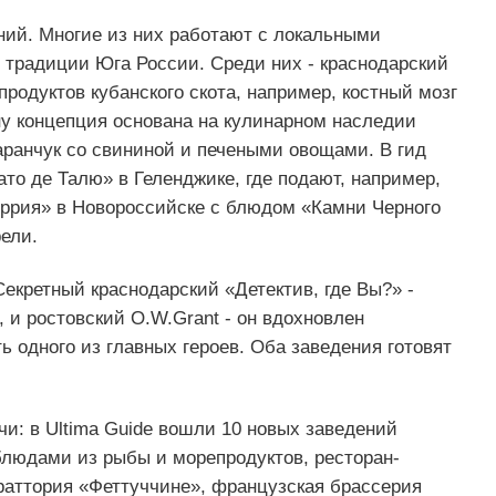
ний. Многие из них работают с локальными
 традиции Юга России. Среди них - краснодарский
продуктов кубанского скота, например, костный мозг
ону концепция основана на кулинарном наследии
аранчук со свининой и печеными овощами. В гид
то де Талю» в Геленджике, где подают, например,
террия» в Новороссийске с блюдом «Камни Черного
ели.
Секретный краснодарский «Детектив, где Вы?» -
, и ростовский O.W.Grant - он вдохновлен
ь одного из главных героев. Оба заведения готовят
и: в Ultima Guide вошли 10 новых заведений
блюдами из рыбы и морепродуктов, ресторан-
раттория «Феттуччине», французская брассерия