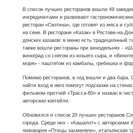
В список лучших ресторанов вошли 49 заведе
ингредиентами и развивают гастрономические
ресторан «Скотина», где готовят из мяса и суб
на сене. В ресторане «Казак» в Ростове-на-Д
донских казаков: в меню есть традиционный т
также вошли рестораны при винодельнях - «Ша
виноград со снегом из козьего сыра, и «Вино
моря» - паштетом из камбалы, гребешка и фор
Помимо ресторанов, в гид вошли и два бара. 
найти вход в него помогут подсказки на стенах
фильмом-притчей «Трасса-60» и назван в чест
авторские коктейли.
Обновился и список 20 лучших ресторанов Соч
города. Среди них - «Кашалот» с авторскими 
пивоварня «Птицы захмелели», итальянская т