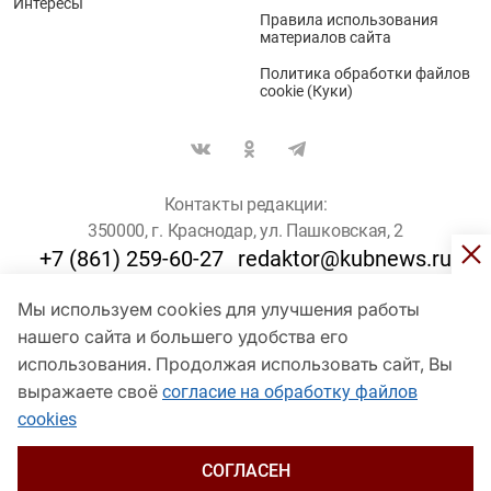
Интересы
Правила использования
материалов сайта
Политика обработки файлов
cookie (Куки)
Контакты редакции:
350000, г. Краснодар, ул. Пашковская, 2
+7 (861) 259-60-27
redaktor@kubnews.ru
Мы используем cookies для улучшения работы
Для пользователей старше 16 лет
нашего сайта и большего удобства его
© Кубанские Новости, 2017
использования. Продолжая использовать сайт, Вы
Сетевое издание «kubnews» зарегистрировано Федеральной
выражаете своё
согласие на обработку файлов
службой по надзору в сфере связи, информационных технологий
cookies
и массовых коммуникаций (Роскомнадзор). Регистрационный
номер Эл № ФС 77 - 78802 от 30 июля 2020 года. Учредитель -
ООО "ГИК "Кубанские Новости" (350000, Краснодар, ул.
СОГЛАСЕН
Пашковская, 2). Главный редактор – Филиппов О. Ю.