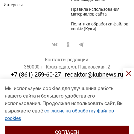
Интересы
Правила использования
материалов сайта
Политика обработки файлов
cookie (Куки)
Контакты редакции:
350000, г. Краснодар, ул. Пашковская, 2
+7 (861) 259-60-27
redaktor@kubnews.ru
Мы используем cookies для улучшения работы
Для пользователей старше 16 лет
нашего сайта и большего удобства его
© Кубанские Новости, 2017
использования. Продолжая использовать сайт, Вы
Сетевое издание «kubnews» зарегистрировано Федеральной
выражаете своё
согласие на обработку файлов
службой по надзору в сфере связи, информационных технологий
cookies
и массовых коммуникаций (Роскомнадзор). Регистрационный
номер Эл № ФС 77 - 78802 от 30 июля 2020 года. Учредитель -
ООО "ГИК "Кубанские Новости" (350000, Краснодар, ул.
СОГЛАСЕН
Пашковская, 2). Главный редактор – Филиппов О. Ю.