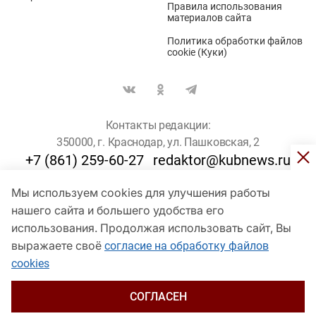
Правила использования
материалов сайта
Политика обработки файлов
cookie (Куки)
Контакты редакции:
350000, г. Краснодар, ул. Пашковская, 2
+7 (861) 259-60-27
redaktor@kubnews.ru
Мы используем cookies для улучшения работы
Для пользователей старше 16 лет
нашего сайта и большего удобства его
© Кубанские Новости, 2017
использования. Продолжая использовать сайт, Вы
Сетевое издание «kubnews» зарегистрировано Федеральной
выражаете своё
согласие на обработку файлов
службой по надзору в сфере связи, информационных технологий
cookies
и массовых коммуникаций (Роскомнадзор). Регистрационный
номер Эл № ФС 77 - 78802 от 30 июля 2020 года. Учредитель -
ООО "ГИК "Кубанские Новости" (350000, Краснодар, ул.
СОГЛАСЕН
Пашковская, 2). Главный редактор – Филиппов О. Ю.