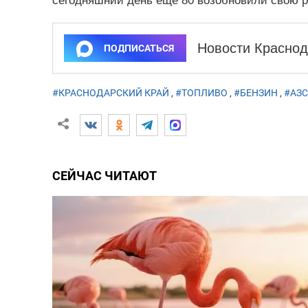
сегодняшний день еще 80 возобновили свою раб
Новости Краснод
ПОДПИСАТЬСЯ
#КРАСНОДАРСКИЙ КРАЙ
,
#ТОПЛИВО
,
#БЕНЗИН
,
#АЗС
СЕЙЧАС ЧИТАЮТ