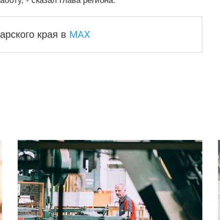
оту, - сказал глава региона.
MAX
арского края
в