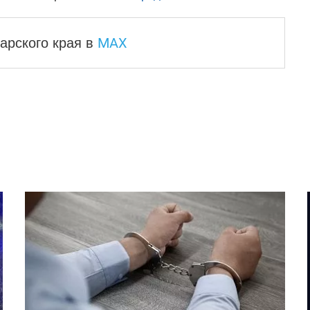
MAX
арского края
в