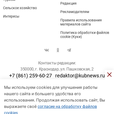
Редакция
Сельское хозяйство
Рекламодателям
Интересы
Правила использования
материалов сайта
Политика обработки файлов
cookie (Куки)
Контакты редакции:
350000, г. Краснодар, ул. Пашковская, 2
+7 (861) 259-60-27
redaktor@kubnews.ru
Мы используем cookies для улучшения работы
Для пользователей старше 16 лет
нашего сайта и большего удобства его
© Кубанские Новости, 2017
использования. Продолжая использовать сайт, Вы
Сетевое издание «kubnews» зарегистрировано Федеральной
выражаете своё
согласие на обработку файлов
службой по надзору в сфере связи, информационных технологий
cookies
и массовых коммуникаций (Роскомнадзор). Регистрационный