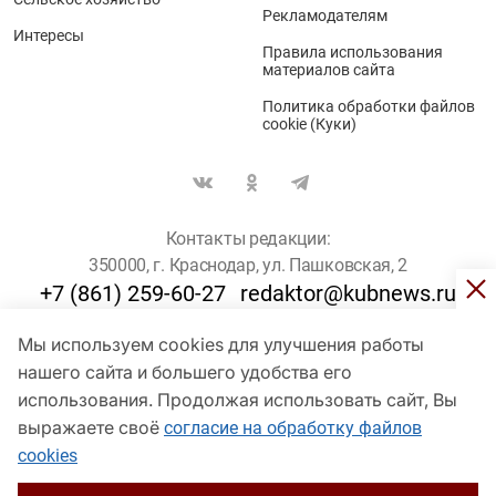
Рекламодателям
Интересы
Правила использования
материалов сайта
Политика обработки файлов
cookie (Куки)
Контакты редакции:
350000, г. Краснодар, ул. Пашковская, 2
+7 (861) 259-60-27
redaktor@kubnews.ru
Мы используем cookies для улучшения работы
Для пользователей старше 16 лет
нашего сайта и большего удобства его
© Кубанские Новости, 2017
использования. Продолжая использовать сайт, Вы
Сетевое издание «kubnews» зарегистрировано Федеральной
выражаете своё
согласие на обработку файлов
службой по надзору в сфере связи, информационных технологий
cookies
и массовых коммуникаций (Роскомнадзор). Регистрационный
номер Эл № ФС 77 - 78802 от 30 июля 2020 года. Учредитель -
ООО "ГИК "Кубанские Новости" (350000, Краснодар, ул.