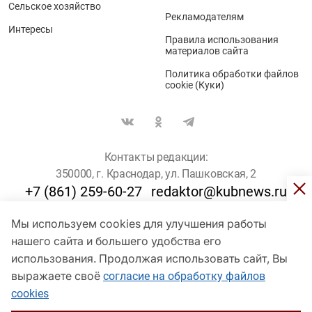
Сельское хозяйство
Рекламодателям
Интересы
Правила использования
материалов сайта
Политика обработки файлов
cookie (Куки)
Контакты редакции:
350000, г. Краснодар, ул. Пашковская, 2
+7 (861) 259-60-27
redaktor@kubnews.ru
Мы используем cookies для улучшения работы
Для пользователей старше 16 лет
нашего сайта и большего удобства его
© Кубанские Новости, 2017
использования. Продолжая использовать сайт, Вы
Сетевое издание «kubnews» зарегистрировано Федеральной
выражаете своё
согласие на обработку файлов
службой по надзору в сфере связи, информационных технологий
cookies
и массовых коммуникаций (Роскомнадзор). Регистрационный
номер Эл № ФС 77 - 78802 от 30 июля 2020 года. Учредитель -