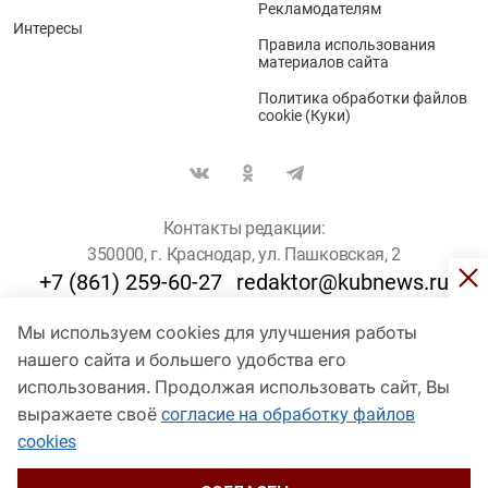
Рекламодателям
Интересы
Правила использования
материалов сайта
Политика обработки файлов
cookie (Куки)
Контакты редакции:
350000, г. Краснодар, ул. Пашковская, 2
+7 (861) 259-60-27
redaktor@kubnews.ru
Мы используем cookies для улучшения работы
Для пользователей старше 16 лет
нашего сайта и большего удобства его
© Кубанские Новости, 2017
использования. Продолжая использовать сайт, Вы
Сетевое издание «kubnews» зарегистрировано Федеральной
выражаете своё
согласие на обработку файлов
службой по надзору в сфере связи, информационных технологий
cookies
и массовых коммуникаций (Роскомнадзор). Регистрационный
номер Эл № ФС 77 - 78802 от 30 июля 2020 года. Учредитель -
ООО "ГИК "Кубанские Новости" (350000, Краснодар, ул.