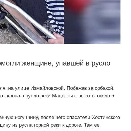
омогли женщине, упавшей в русло
ля, на улице Измайловской. Побежав за собакой,
го склона в русло реки Мацесты с высоты около 5
нную ногу шину, после чего спасатели Хостинского
ину из русла горной реки к дороге. Там ее