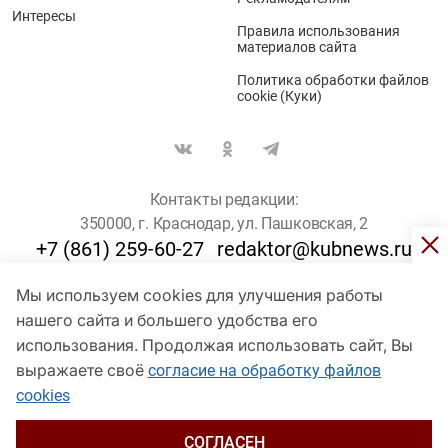
Интересы
Правила использования
материалов сайта
Политика обработки файлов
cookie (Куки)
Контакты редакции:
350000, г. Краснодар, ул. Пашковская, 2
+7 (861) 259-60-27
redaktor@kubnews.ru
Мы используем cookies для улучшения работы
Для пользователей старше 16 лет
нашего сайта и большего удобства его
© Кубанские Новости, 2017
использования. Продолжая использовать сайт, Вы
Сетевое издание «kubnews» зарегистрировано Федеральной
выражаете своё
согласие на обработку файлов
службой по надзору в сфере связи, информационных технологий
cookies
и массовых коммуникаций (Роскомнадзор). Регистрационный
номер Эл № ФС 77 - 78802 от 30 июля 2020 года. Учредитель -
ООО "ГИК "Кубанские Новости" (350000, Краснодар, ул.
СОГЛАСЕН
Пашковская, 2). Главный редактор – Филиппов О. Ю.