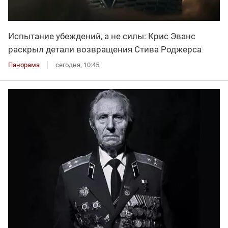
Испытание убеждений, а не силы: Крис Эванс
раскрыл детали возвращения Стива Роджерса
Панорама
сегодня, 10:45