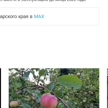
MAX
арского края
в