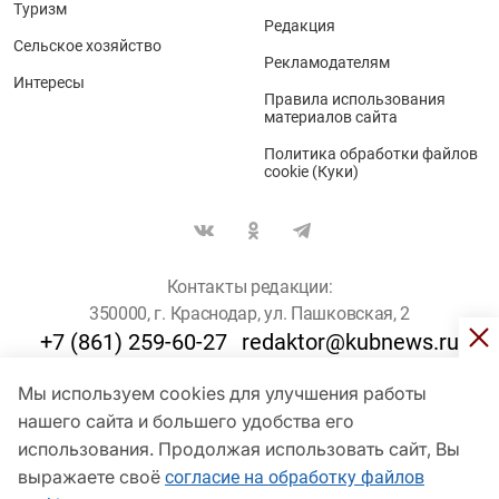
Туризм
Редакция
Сельское хозяйство
Рекламодателям
Интересы
Правила использования
материалов сайта
Политика обработки файлов
cookie (Куки)
Контакты редакции:
350000, г. Краснодар, ул. Пашковская, 2
+7 (861) 259-60-27
redaktor@kubnews.ru
Мы используем cookies для улучшения работы
Для пользователей старше 16 лет
нашего сайта и большего удобства его
использования. Продолжая использовать сайт, Вы
© Кубанские Новости, 2017
Сетевое издание «kubnews» зарегистрировано Федеральной
выражаете своё
согласие на обработку файлов
службой по надзору в сфере связи, информационных технологий