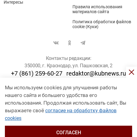
Интересы
Правила использования
материалов сайта
Политика обработки файлов
cookie (Куки)
Контакты редакции:
350000, г. Краснодар, ул. Пашковская, 2
+7 (861) 259-60-27
redaktor@kubnews.ru
Мы используем cookies для улучшения работы
Для пользователей старше 16 лет
нашего сайта и большего удобства его
© Кубанские Новости, 2017
использования. Продолжая использовать сайт, Вы
Сетевое издание «kubnews» зарегистрировано Федеральной
выражаете своё
согласие на обработку файлов
службой по надзору в сфере связи, информационных технологий
cookies
и массовых коммуникаций (Роскомнадзор). Регистрационный
номер Эл № ФС 77 - 78802 от 30 июля 2020 года. Учредитель -
ООО "ГИК "Кубанские Новости" (350000, Краснодар, ул.
СОГЛАСЕН
Пашковская, 2). Главный редактор – Филиппов О. Ю.