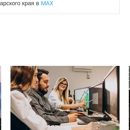
MAX
арского края
в