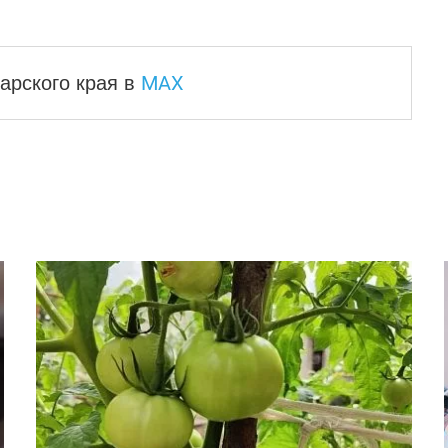
MAX
арского края
в