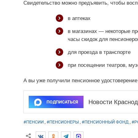
Свидетельство можно предъявить, чтобы восп
в аптеках
в магазинах — некоторые п
часы скидок для пенсионеро
для проезда в транспорте
при посещении театров, муз
А вы уже получили пенсионное удостоверение
Новости Краснод
ПОДПИСАТЬСЯ
#ПЕНСИИ
,
#ПЕНСИОНЕРЫ
,
#ПЕНСИОННЫЙ ФОНД
,
#Р