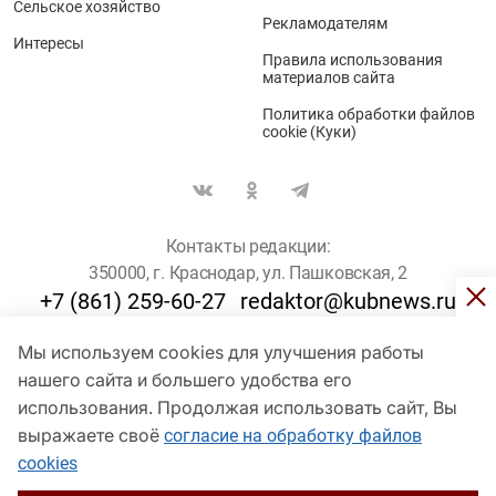
Сельское хозяйство
Рекламодателям
Интересы
Правила использования
материалов сайта
Политика обработки файлов
cookie (Куки)
Контакты редакции:
350000, г. Краснодар, ул. Пашковская, 2
+7 (861) 259-60-27
redaktor@kubnews.ru
Мы используем cookies для улучшения работы
Для пользователей старше 16 лет
нашего сайта и большего удобства его
использования. Продолжая использовать сайт, Вы
© Кубанские Новости, 2017
Сетевое издание «kubnews» зарегистрировано Федеральной
выражаете своё
согласие на обработку файлов
службой по надзору в сфере связи, информационных технологий
cookies
и массовых коммуникаций (Роскомнадзор). Регистрационный
номер Эл № ФС 77 - 78802 от 30 июля 2020 года. Учредитель -