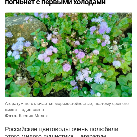
погибнет с первыми холодами
Агератум не отличается морозостойкостью, поэтому срок его
жизни – один сезон.
Фото:
Ксения Мелех
Российские цветоводы очень полюбили
этого милого пушистика – агератум,